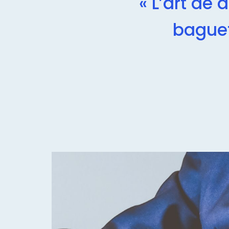
« L’art de 
baguet