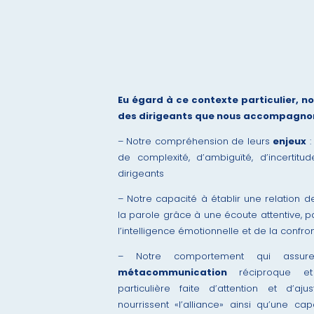
Eu égard à ce contexte particulier, n
des dirigeants que nous accompagno
– Notre compréhension de leurs
enjeux
:
de complexité, d’ambiguïté, d’incertitu
dirigeants
– Notre capacité à établir une relation 
la parole grâce à une écoute attentive, pa
l’intelligence émotionnelle et de la confro
– Notre comportement qui assu
métacommunication
réciproque et 
particulière faite d’attention et d’a
nourrissent «l’alliance» ainsi qu’une c