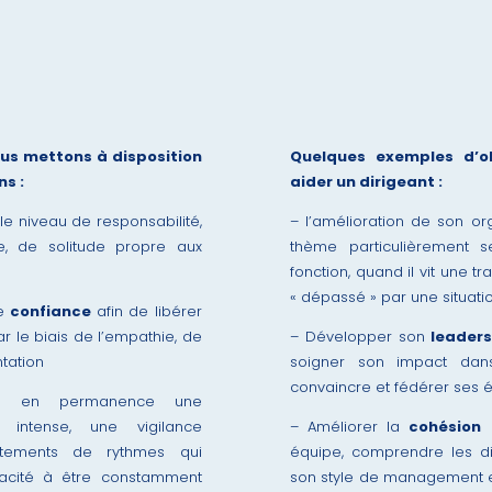
ous mettons à disposition
Quelques exemples d’ob
ns
:
aider un dirigeant :
 le niveau de responsabilité,
– l’amélioration de son or
de, de solitude propre aux
thème particulièrement 
fonction, quand il vit une tr
« dépassé » par une situatio
de
confiance
afin de libérer
r le biais de l’empathie, de
– Développer son
leaders
ntation
soigner son impact dans
convaincre et fédérer ses 
re en permanence une
intense, une vigilance
– Améliorer la
cohésion
d
justements de rythmes qui
équipe, comprendre les d
apacité à être constamment
son style de management en