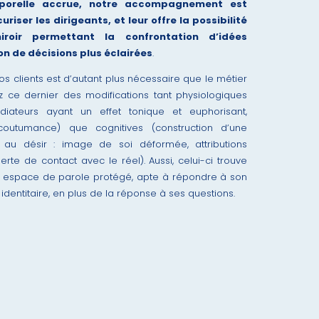
porelle accrue, notre accompagnement est
iser les dirigeants, et leur offre la possibilité
iroir permettant la confrontation d’idées
on de décisions plus éclairées
.
os clients est d’autant plus nécessaire que le métier
z ce dernier des modifications tant physiologiques
iateurs ayant un effet tonique et euphorisant,
outumance) que cognitives (construction d’une
 au désir : image de soi déformée, attributions
rte de contact avec le réel). Aussi, celui-ci trouve
n espace de parole protégé, apte à répondre à son
identitaire, en plus de la réponse à ses questions.